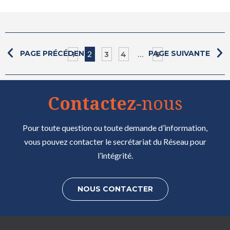
PAGE PRÉCÉDENTE
2
…
PAGE SUIVANTE
1
3
4
6
Contactez
-nous
Pour toute question ou toute demande d’information,
vous pouvez contacter le secrétariat du Réseau pour
l’intégrité.
NOUS CONTACTER