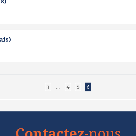
is)
ais)
…
6
1
4
5
Contactez
-nous