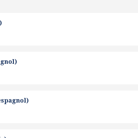
)
agnol)
espagnol)