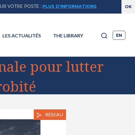
SUR VOTRE POSTE
:
PLUS D'INFORMATIONS
EN
LES
ACTUALITÉS
THE
LIBRARY
nale pour lutter
robité
RÉSEAU