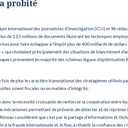
la probité
m international des journalistes d’investigation (ICIJ) et 96 réda
 plus de 13,5 millions de documents illustrant les techniques emplo
ises pour faire échapper à l’impôt plus de 400 milliards de dollars 
, qui révélaient principalement des situations de blanchiment d’ar
se papers présentent en majorité des schémas légaux d’optimisation fis
ois de plus le caractère transnational des stratagèmes utilisés par
u’elles soient fiscales ou en matière d’intégrité.
e donc la nécessité croissante de renforcer la coopération entre le
 mécanismes permettant de prévenir, de détecter et de réprimer les
Réseau considèrent que c’est par le partage d’informations et l’éc
n à la fraude internationale et, in fine, à rétablir la confiance des c