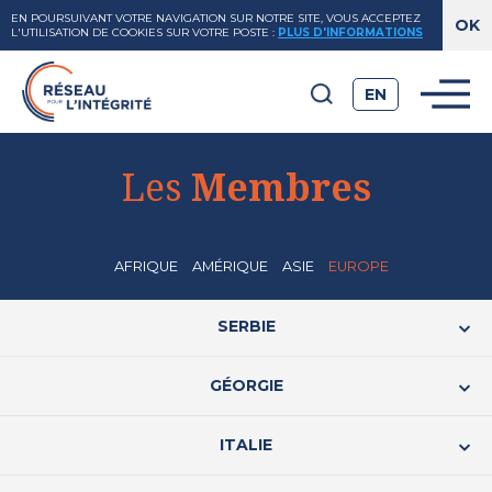
EN POURSUIVANT VOTRE NAVIGATION SUR NOTRE SITE, VOUS ACCEPTEZ
L'UTILISATION DE COOKIES SUR VOTRE POSTE
:
PLUS D'INFORMATIONS
EN
Les
Membres
AFRIQUE
AMÉRIQUE
ASIE
EUROPE
SERBIE
GÉORGIE
ITALIE